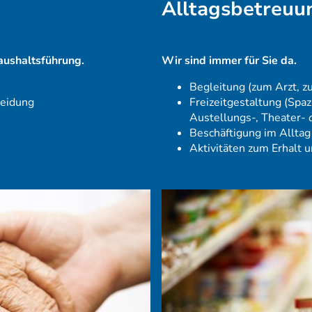
Alltagsbetreuu
Wir sind immer für Sie da.
Haushaltsführung.
Begleitung (zum Arzt, z
Freizeitgestaltung (Spa
leidung
Austellungs-, Theater-
o
Beschäftigung im Alltag 
Aktivitäten zum Erhalt 